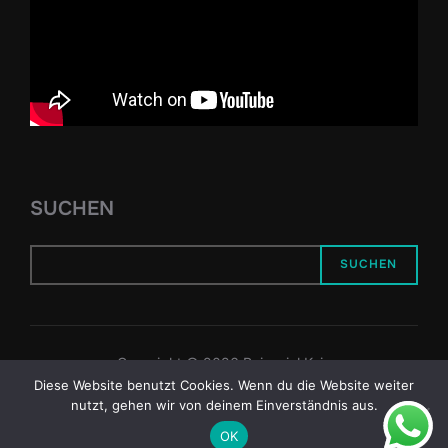
SUCHEN
SUCHEN
Copyright © 2026 Reiseziel Kyiv
Diese Website benutzt Cookies. Wenn du die Website weiter
Inspiro Theme
von
WPZOOM
nutzt, gehen wir von deinem Einverständnis aus.
OK
Site Protection is enabled by using
WP Site Protector
from
Exattosoft.com