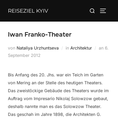
Zum
Suchen
REISEZIEL KYIV
Inhalt
SEITEN
nach:
springen
Iwan Franko-Theater
Veröffe
von
Nataliya Urzhuntseva
in
Architektur
an
6.
am
September 2012
Bis Anfang des 20. Jhs. war ein Teich im Garten
von Mering an der Stelle des heutigen Theaters.
Das zweistöckige Gebäude des Theaters wurde im
Auftrag vom Impresario Nikolaj Solowzow gebaut,
deshalb nannte man es das Solowzow Theater.
Das geschah im Jahre 1898, die Architekten G.