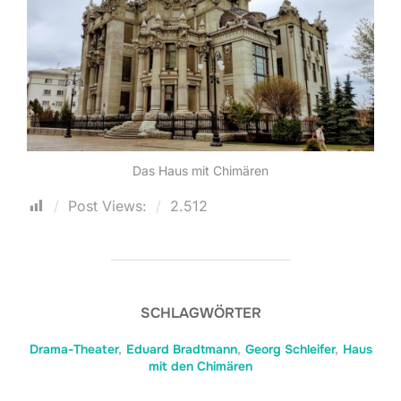
Das Haus mit Chimären
Post Views:
2.512
SCHLAGWÖRTER
Drama-Theater
,
Eduard Bradtmann
,
Georg Schleifer
,
Haus
mit den Chimären