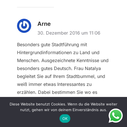
Arne
30. Dezember 2016 um 11:06
Besonders gute Stadtführung mit
Hintergrundinformationen zu Land und
Menschen. Ausgezeichnete Kenntnisse und
besonders gutes Deutsch. Frau Natalya
begleitet Sie auf Ihrem Stadtbummel, und
weiß immer etwas Interessantes zu
erzählen. Dabei bestimmen Sie wo es
entlang geht und müssen nicht im
Diese Website benutzt Cookies. Wenn du die Website weiter
Geschwindschritt Sehenswürdigkeiten
nutzt, gehen wir von deinem Einverständnis aus.
ablaufen.
OK
Darüber hinaus gibt es Tipps für