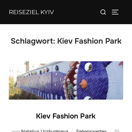
Zum
Suchen
REISEZIEL KYIV
Inhalt
SEITEN
nach:
springen
Schlagwort:
Kiev Fashion Park
Kiev Fashion Park
Veröffen
von
Nataliya Urzhuntseva
Sehenswertes
10.