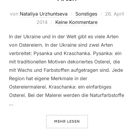
Veröffentlich
von
Nataliya Urzhuntseva
Sonstiges
26. April
am
2014
Keine Kommentare
In der Ukraine und in der Welt gibt es viele Arten
von Ostereiern. In der Ukraine sind zwei Arten
verbreitet: Pysanka und Kraschanka. Pysanka: ein
mit traditionellen Motiven dekoriertes Osterei, die
mit Wachs und Farbstoffen aufgetragen sind. Jede
Region hat eigene Merkmale in der
Ostereiermalerei. Kraschanka: ein einfarbiges
Osterei. Bei der Malerei werden die Naturfarbstoffe
…
ÜBER „OSTEREI: DIE MANNIGFALT
MEHR
LESEN