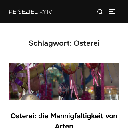
Zum
Suchen
REISEZIEL KYIV
Inhalt
SEITEN
nach:
springen
Schlagwort:
Osterei
Osterei: die Mannigfaltigkeit von
Arten