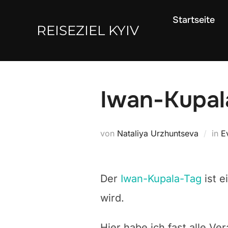
Zum
Startseite
Inhalt
REISEZIEL KYIV
springen
Iwan-Kupal
von
Nataliya Urzhuntseva
in
E
Der
Iwan-Kupala-Tag
ist e
wird.
Hier habe ich fast alle 