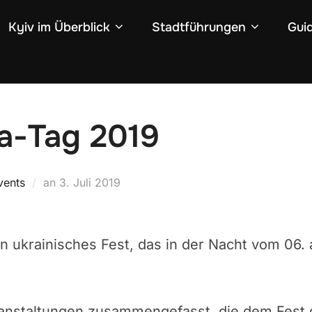
Kyiv im Überblick
Stadtführungen
Gui
a-Tag 2019
Veröffentlicht
vents
an
3. Juli 2019
am
in ukrainisches Fest, das in der Nacht vom 06. 
Veranstaltungen zusammengefasst, die dem Fest