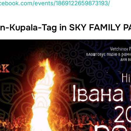
acebook.com/events/1869122659873193/
n-Kupala-Tag in SKY FAMILY 