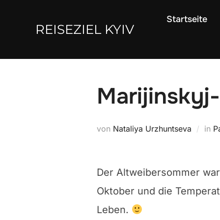
Zum
Startseite
Inhalt
REISEZIEL KYIV
springen
Marijinskyj
von
Nataliya Urzhuntseva
in
P
Der Altweibersommer war 
Oktober und die Temperatu
Leben.