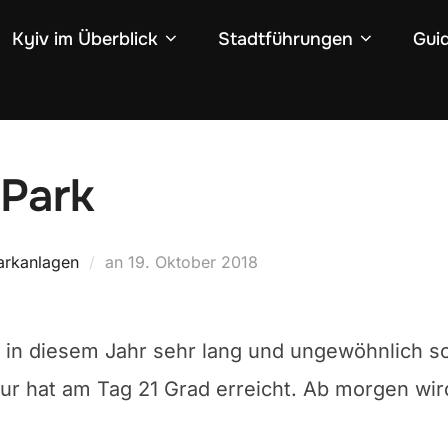
Kyiv im Überblick
Stadtführungen
Gui
-Park
Veröffentlicht
arkanlagen
an
19. Oktober 2018
am
in diesem Jahr sehr lang und ungewöhnlich sch
r hat am Tag 21 Grad erreicht. Ab morgen wird e