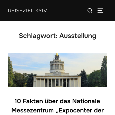
Zum
Suchen
REISEZIEL KYIV
Inhalt
SEITEN
nach:
springen
Schlagwort:
Ausstellung
10 Fakten über das Nationale
Messezentrum „Expocenter der