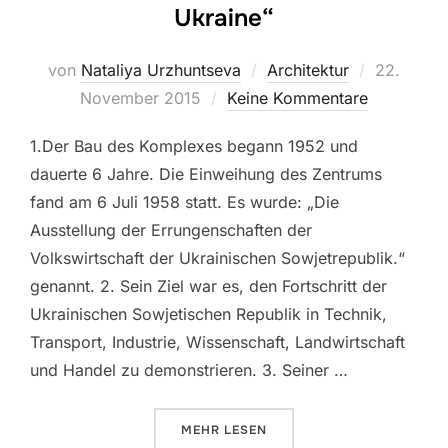
Ukraine“
Veröffentl
von
Nataliya Urzhuntseva
Architektur
22.
am
November 2015
Keine Kommentare
1.Der Bau des Komplexes begann 1952 und
dauerte 6 Jahre. Die Einweihung des Zentrums
fand am 6 Juli 1958 statt. Es wurde: „Die
Ausstellung der Errungenschaften der
Volkswirtschaft der Ukrainischen Sowjetrepublik.“
genannt. 2. Sein Ziel war es, den Fortschritt der
Ukrainischen Sowjetischen Republik in Technik,
Transport, Industrie, Wissenschaft, Landwirtschaft
und Handel zu demonstrieren. 3. Seiner …
ÜBER „10 FAKTEN ÜBER DAS NA
MEHR
LESEN