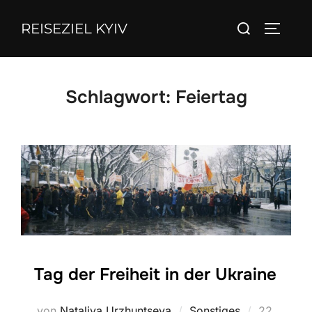
Zum
Suchen
REISEZIEL KYIV
Inhalt
SEITEN
nach:
springen
Schlagwort:
Feiertag
Tag der Freiheit in der Ukraine
Veröffentl
von
Nataliya Urzhuntseva
Sonstiges
22.