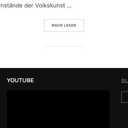
enstände der Volkskunst …
ÜBER „IWAN-HONTSCHAR-MUSE
MEHR
LESEN
YOUTUBE
S