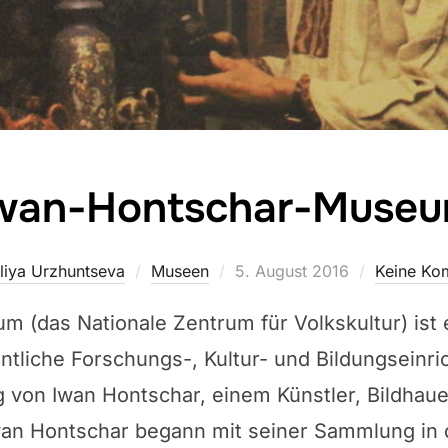
wan-Hontschar-Muse
Veröffentlicht
liya Urzhuntseva
Museen
5. August 2016
Keine Ko
am
 (das Nationale Zentrum für Volkskultur) ist
ntliche Forschungs-, Kultur- und Bildungseinr
 von Iwan Hontschar, einem Künstler, Bildhaue
Iwan Hontschar begann mit seiner Sammlung in