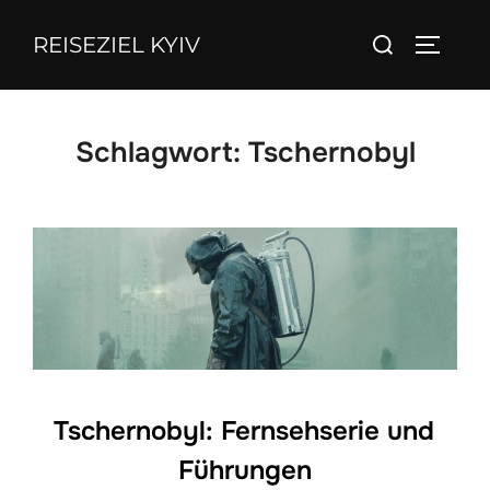
Zum
Suchen
REISEZIEL KYIV
Inhalt
SEITEN
nach:
springen
Schlagwort:
Tschernobyl
Tschernobyl: Fernsehserie und
Führungen