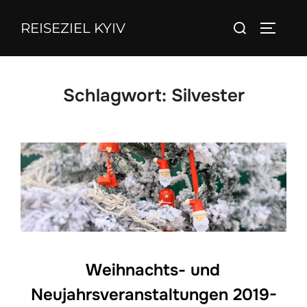
Zum
Suchen
REISEZIEL KYIV
Inhalt
SEITEN
nach:
springen
Schlagwort:
Silvester
Weihnachts- und
Neujahrsveranstaltungen 2019-