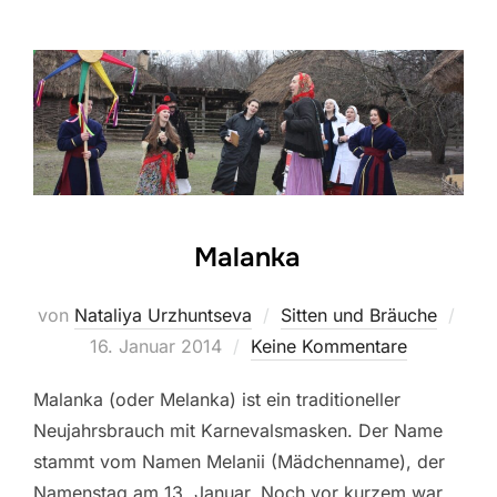
Malanka
Verö
von
Nataliya Urzhuntseva
Sitten und Bräuche
am
16. Januar 2014
Keine Kommentare
Malanka (oder Melanka) ist ein traditioneller
Neujahrsbrauch mit Karnevalsmasken. Der Name
stammt vom Namen Melanii (Mädchenname), der
Namenstag am 13. Januar. Noch vor kurzem war