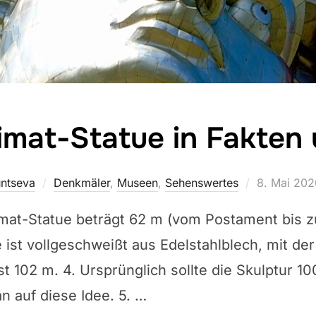
mat-Statue in Fakten 
Veröffentli
untseva
Denkmäler
,
Museen
,
Sehenswertes
8. Mai 202
am
mat-Statue beträgt 62 m (vom Postament bis zu
e ist vollgeschweißt aus Edelstahlblech, mit de
t 102 m. 4. Ursprünglich sollte die Skulptur 1
n auf diese Idee. 5. …