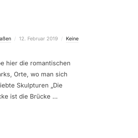
Veröffentlicht
raßen
12. Februar 2019
Keine
am
e hier die romantischen
rks, Orte, wo man sich
iebte Skulpturen „Die
ke ist die Brücke …