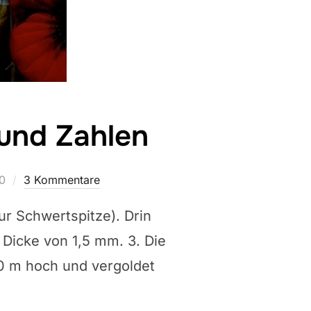
und Zahlen
cht
0
3 Kommentare
r Schwertspitze). Drin
r Dicke von 1,5 mm. 3. Die
00 m hoch und vergoldet