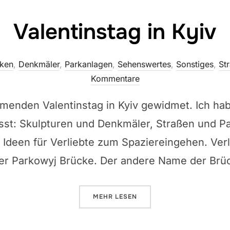
Valentinstag in Kyiv
ken
,
Denkmäler
,
Parkanlagen
,
Sehenswertes
,
Sonstiges
,
St
Kommentare
menden Valentinstag in Kyiv gewidmet. Ich hab
t: Skulpturen und Denkmäler, Straßen und Pa
deen für Verliebte zum Spaziereingehen. Verl
der Parkowyj Brücke. Der andere Name der Brüc
ÜBER „VALENTINSTAG IN KYIV“
MEHR
LESEN