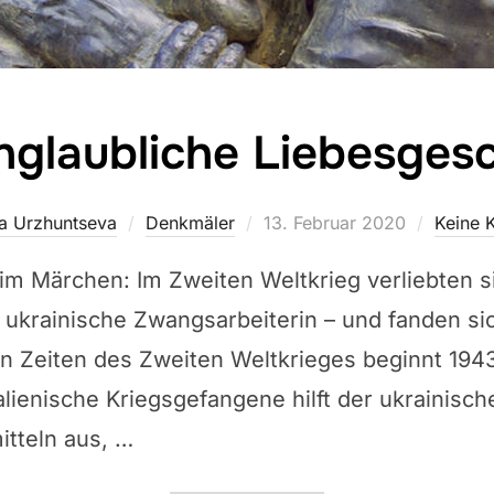
nglaubliche Liebesges
Veröffentlicht
ya Urzhuntseva
Denkmäler
13. Februar 2020
Keine 
am
im Märchen: Im Zweiten Weltkrieg verliebten sic
 ukrainische Zwangsarbeiterin – und fanden si
in Zeiten des Zweiten Weltkrieges beginnt 1943
talienische Kriegsgefangene hilft der ukrainisc
itteln aus, …