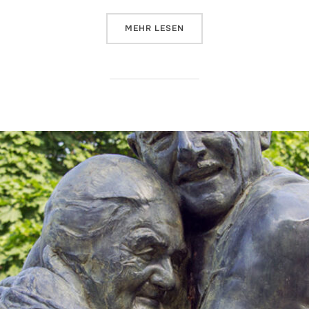
ÜBER „MUTTER-HEIMAT-STATUE 
MEHR
LESEN