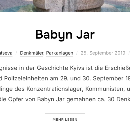
Babyn Jar
Veröffentlicht
ntseva
Denkmäler
,
Parkanlagen
25. September 2019
am
ignisse in der Geschichte Kyivs ist die Erschi
 Polizeieinheiten am 29. und 30. September 1
tlinge des Konzentrationslager, Kommunisten, u
die Opfer von Babyn Jar gemahnen ca. 30 Den
ÜBER „BABYN JAR“
MEHR
LESEN